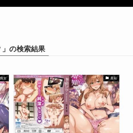
？」の検索結果
痴女
羞恥